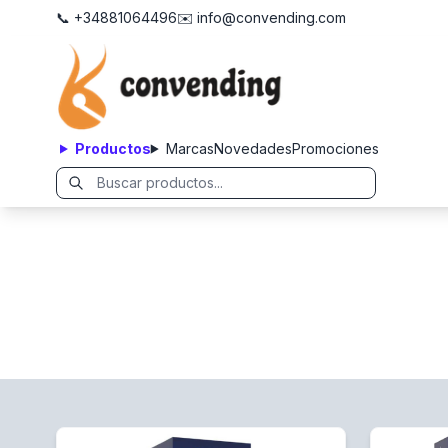
📞 +34881064496
✉️ info@convending.com
Productos
Marcas
Novedades
Promociones