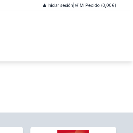
👤 Iniciar sesión
|
🛒 Mi Pedido (
0,00€
)