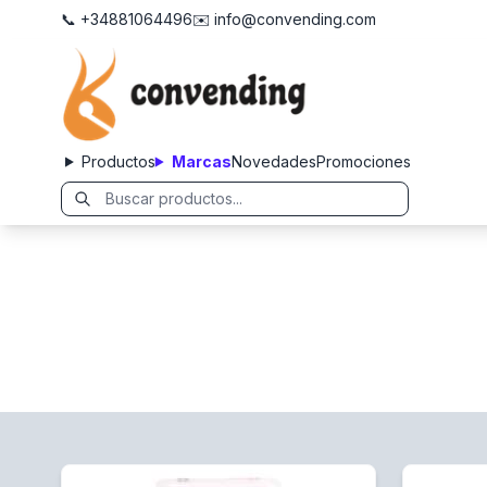
📞 +34881064496
✉️ info@convending.com
Productos
Marcas
Novedades
Promociones